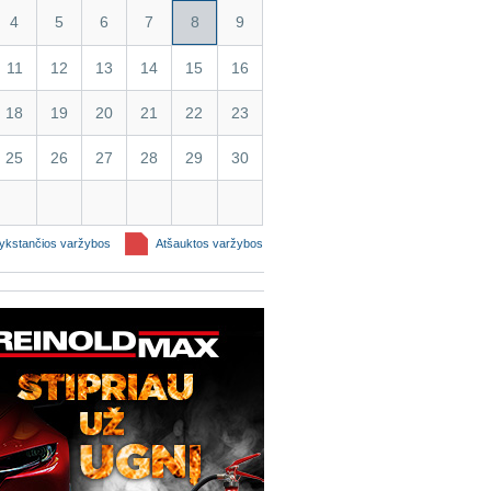
4
5
6
7
8
9
11
12
13
14
15
16
18
19
20
21
22
23
25
26
27
28
29
30
kstančios varžybos
Atšauktos varžybos