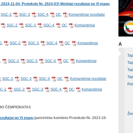
to 2024-11-04, Protokolo Nr. 2024-03) Metiniai rezultatai po VI etapų
SGC-2
,
SGC-3
,
SGC-4
,
OC
,
Komandiniai rezultatai
,
SGC-2
,
SGC-3
,
SGC-4
,
OC
,
Komandiniai
1
,
SGC-2
,
SGC-3
,
SGC-4
,
OC
,
Komandiniai
A
Tap
1
.
SGC-2
,
SGC-3
,
SGC-4
,
OC
,
Komandiniai
Tap
Tap
Tap
SGC-2
;
SGC-3
;
SGC-4
;
OC
;
Komandiniai rezultatai
Ral
C-1
;
SGC-2
;
SGC-3
;
SGC-4
;
OC
;
Komandiniai
OMO ČEMPIONATAS
Žie
zultatai po VI etapų
(patvirtinta komiteto Protokolo Nr. 2023-10-