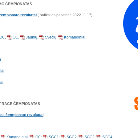
OMO ČEMPIONATAS
čempionato rezultatai
( patikslinti/patvirtinti 2022.11.17)
OC
,
OC
,
Jaunių
,
Svečių;
Komandiniai
.
i
tai
ai
ET RACE ČEMPIONATAS
ace čempionato rezultatai
;
Komandiniai
;
OC
;
SGC1
;
SGC2
;
SGC3
;
SGC4