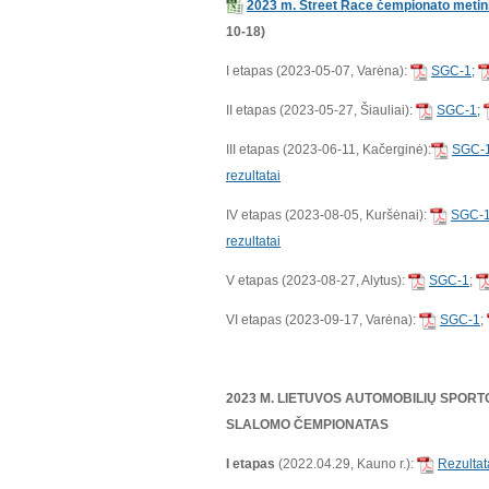
2023 m. Street Race čempionato metinia
10-18)
I etapas (2023-05-07, Varėna):
SGC-1;
II etapas (2023-05-27, Šiauliai):
SGC-1;
III etapas (2023-06-11, Kačerginė):
SGC-
rezultatai
IV etapas (2023-08-05, Kuršėnai):
SGC-
rezultatai
V etapas (2023-08-27, Alytus):
SGC-1
;
VI etapas (2023-09-17, Varėna):
SGC-1
;
2023 M. LIETUVOS AUTOMOBILIŲ SPOR
SLALOMO ČEMPIONATAS
I etapas
(2022.04.29, Kauno r.):
Rezultat