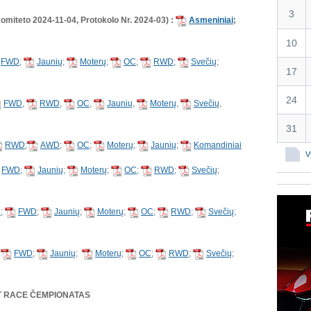
3
komiteto 2024-11-04, Protokolo Nr. 2024-03) :
Asmeniniai
;
10
FWD
;
Jaunių
;
Moterų
;
OC
;
RWD
;
Svečių
;
17
24
FWD
,
RWD
,
OC
,
Jaunių
,
Moterų
,
Svečių
,
31
RWD
;
AWD
;
OC
;
Moterų
;
Jaunių
;
Komandiniai
Vy
FWD
;
Jaunių
;
Moterų
;
OC
;
RWD
;
Svečių
;
D
;
FWD
;
Jaunių
;
Moterų
;
OC
;
RWD
;
Svečių
;
;
FWD
;
Jaunių
;
Moterų
;
OC
;
RWD
;
Svečių
;
ET RACE ČEMPIONATAS