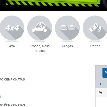
4x4
Krosas, Ralio
Dragas
Driftas
krosas
P
OMO ČEMPIONATAS
Pr
i
OMO ČEMPIONATAS