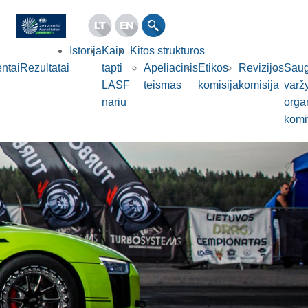
Istorija
Kaip
Kitos struktūros
ntai
Rezultatai
tapti
Apeliacinis
Etikos
Revizijos
Sau
LASF
teismas
komisija
komisija
varž
nariu
orga
komi