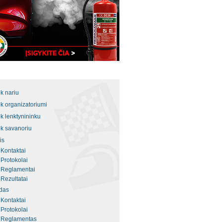
k nariu
k organizatoriumi
k lenktynininku
k savanoriu
is
Kontaktai
Protokolai
Reglamentai
Rezultatai
das
Kontaktai
Protokolai
Reglamentas