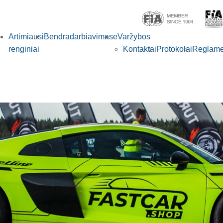
Artimiausi
Bendradarbiavimas
eVaržybos
renginiai
Kontaktai
Protokolai
Reglame