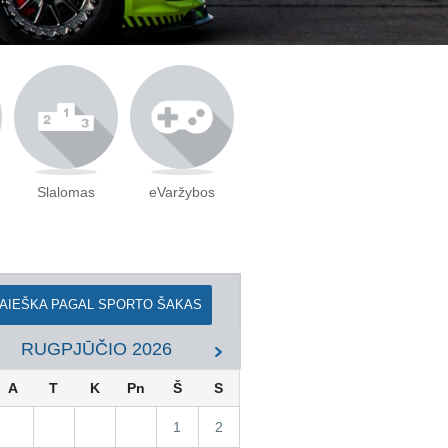
Slalomas
eVaržybos
AIEŠKA PAGAL SPORTO ŠAKAS
RUGPJŪČIO
2026
A
T
K
Pn
Š
S
1
2