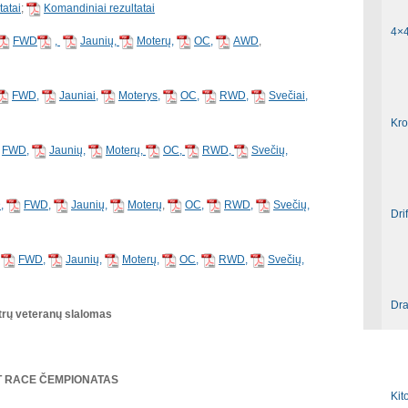
tatai
;
Komandiniai rezultatai
4×
FWD
,
Jaunių,
Moterų,
OC,
AWD
,
FWD,
Jauniai,
Moterys,
OC,
RWD,
Svečiai,
Kro
FWD,
Jaunių,
Moterų,
OC,
RWD,
Svečių,
,
FWD,
Jaunių,
Moterų
,
OC,
RWD,
Svečių,
Dri
FWD,
Jaunių,
Moterų,
OC,
RWD,
Svečių,
Dr
trų veteranų slalomas
ET RACE ČEMPIONATAS
Kit