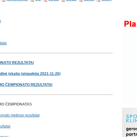
i
atai
ONATO REZULTATAI
nė įskaita (atnaujinta 2021-11-26)
OMO ČEMPIONATO REZULTATAI
OMO ČEMPIONATAS
nato metiniai rezultata
i
ultatai