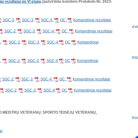
i rezultatai po VI etapų
(patvirtinta komiteto Protokolo Nr. 2023-
SGC-2;
SGC-3;
SGC-4;
OC;
Komandiniai rezultatai
eV
SGC-2;
SGC-3;
SGC-4;
OC;
Komandiniai rezultatai
1
;
SGC-2;
SGC-3;
SGC-4;
OC
;
Komandiniai
Kit
1
;
SGC-2
;
SGC-3
;
SGC-4
;
OC
;
Komandiniai
SGC-2;
SGC-3;
SGC-4;
OC;
Komandiniai rezultatai
SGC-2
;
SGC-3
;
SGC-4
;
OC
;
Komandiniai rezultatai
TO MEISTRŲ VETERANŲ, SPORTO TEISĖJŲ VETERANŲ,
Kov
ai