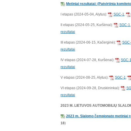
Metiniai rezultatai: (Patvirtinta komite
I etapas (2024-05-04, Alytus):
SGC-1
,
II etapas (2024-05-25, Kuršėnai):
SGC-1
rezultatai
III etapas (2024-06-15, Kačerginė):
SGC-
rezultatai
IV etapas (2024-07-28, Kuršėnai):
SGC-
rezultatai
V etapas (2024-08-25, Alytus):
SGC-1
;
VI etapas (2024-09-28, Druskininkai):
SG
rezultatai
2023 M. LIETUVOS AUTOMOBILIŲ SLAL
2023 m. Slalomo čempionato metiniai re
18
)