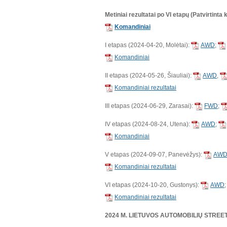
Metiniai rezultatai po VI
etapų (Patvirtinta 
Komandiniai
I etapas (2024-04-20, Molėtai):
AWD
;
Komandiniai
II etapas (2024-05-26, Šiauliai):
AWD
,
Komandiniai rezultatai
III etapas (2024-06-29, Zarasai):
FWD
;
IV etapas (2024-08-24, Utena):
AWD
;
Komandiniai
V etapas (2024-09-07, Panevėžys):
AW
Komandiniai rezultatai
VI etapas (2024-10-20, Gustonys):
AWD
Komandiniai rezultatai
2024 M. LIETUVOS AUTOMOBILIŲ STRE