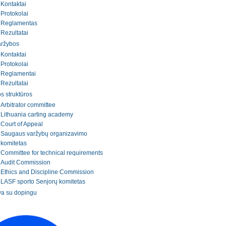
Kontaktai
Protokolai
Reglamentas
Rezultatai
aržybos
Kontaktai
Protokolai
Reglamentai
Rezultatai
os struktūros
Arbitrator committee
Lithuania carting academy
Court of Appeal
Saugaus varžybų organizavimo
komitetas
Committee for technical requirements
Audit Commission
Ethics and Discipline Commission
LASF sporto Senjorų komitetas
a su dopingu