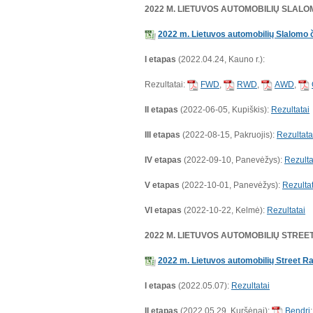
2022 M. LIETUVOS AUTOMOBILIŲ SLAL
2022 m. Lietuvos automobilių Slalomo 
I etapas
(2022.04.24, Kauno r.):
Rezultatai:
FWD
,
RWD
,
AWD
,
II etapas
(2022-06-05, Kupiškis):
Rezultatai
III etapas
(2022-08-15, Pakruojis):
Rezultata
IV etapas
(2022-09-10, Panevėžys):
Rezulta
V etapas
(2022-10-01, Panevėžys):
Rezultat
VI etapas
(2022-10-22, Kelmė):
Rezultatai
2022 M. LIETUVOS AUTOMOBILIŲ STRE
2022 m. Lietuvos automobilių Street R
I etapas
(2022.05.07):
Rezultatai
II etapas
(2022.05.29, Kuršėnai):
Bendri