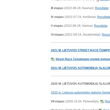
III etapas
(2022-06-26, Kaunas):
Rezultatai
IV etapas
(2022-07-24, Kuršėnai):
Rezultata
V etapas
(2022-08-28, Varėna):
Rezultatai
VI
etapas
(2022-09-24, Druskininkai):
Rezult
2021 M. LIETUVOS STREET RACE ČEMPI
Street Race čempionato metinė komandi
2021 M. LIETUVOS AUTOMOBILIŲ SLAL
2020 M. LIETUVOS AUTOMOBILIŲ SLAL
2020 m. Lietuvos automobilių slalomo čempio
VII etapas
(2020.10.04, Panevėžys):
Rez