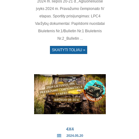
2024 m. liepos 20-21 d., Agluonėliuose
įvyks 2024 m. Pravažumo čempionato IV
etapas. Sportity prisijungimas: LPC4
Varžybų dokumentai: Papildomi nuostatai
Biuletenis Nr.1/Bulletin Nr.1 Biuletenis
Nr.2_Bulletin ...
SKAITYTI TOLIAU »
4X4
2024.05.20