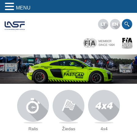
MENU
Ralis
Žiedas
4x4