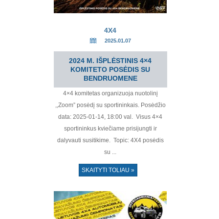
4X4
2025.01.07
2024 M. IŠPLĖSTINIS 4×4
KOMITETO POSĖDIS SU
BENDRUOMENE
4×4 komitetas organizuoja nuotolinį
,,Zoom” posėdį su sportininkais. Posėdžio
data: 2025-01-14, 18:00 val. Visus 4×4
sportininkus kviečiame prisijungti ir
dalyvauti susitikime. Topic: 4X4 posėdis
su ...
SKAITYTI TOLIAU »