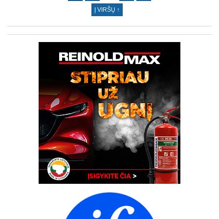
Į VIRŠŲ ↑