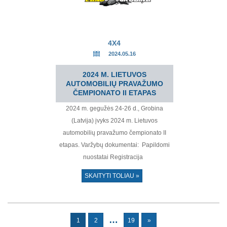
4X4
2024.05.16
2024 M. LIETUVOS
AUTOMOBILIŲ PRAVAŽUMO
ČEMPIONATO II ETAPAS
2024 m. gegužės 24-26 d., Grobina
(Latvija) įvyks 2024 m. Lietuvos
automobilių pravažumo čempionato II
etapas. Varžybų dokumentai: Papildomi
nuostatai Registracija
SKAITYTI TOLIAU »
…
1
2
19
»