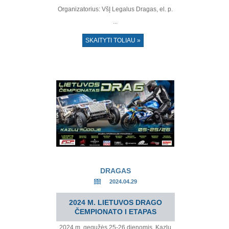
Organizatorius: VšĮ Legalus Dragas, el. p.
...
SKAITYTI TOLIAU »
DRAGAS
2024.04.29
2024 M. LIETUVOS DRAGO
ČEMPIONATO I ETAPAS
2024 m. gegužės 25-26 dienomis, Kazlų