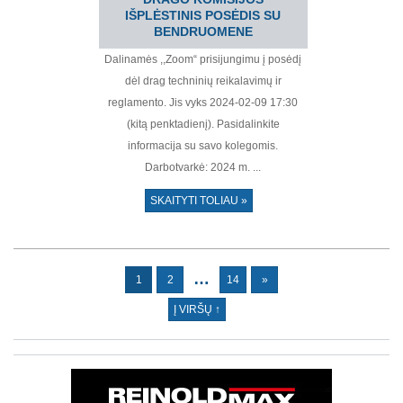
IŠPLĖSTINIS POSĖDIS SU
BENDRUOMENE
Dalinamės ,,Zoom“ prisijungimu į posėdį
dėl drag techninių reikalavimų ir
reglamento. Jis vyks 2024-02-09 17:30
(kitą penktadienį). Pasidalinkite
informacija su savo kolegomis.
Darbotvarkė: 2024 m. ...
SKAITYTI TOLIAU »
…
1
2
14
»
Į VIRŠŲ ↑