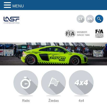
MENU
Ralis
Žiedas
4x4