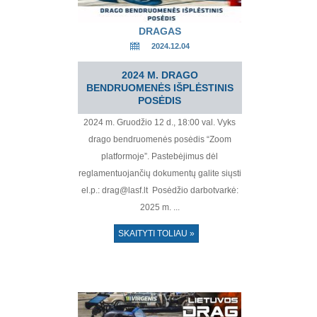
DRAGAS
2024.12.04
2024 M. DRAGO
BENDRUOMENĖS IŠPLĖSTINIS
POSĖDIS
2024 m. Gruodžio 12 d., 18:00 val. Vyks
drago bendruomenės posėdis “Zoom
platformoje”. Pastebėjimus dėl
reglamentuojančių dokumentų galite siųsti
el.p.: drag@lasf.lt Posėdžio darbotvarkė:
2025 m. ...
SKAITYTI TOLIAU »