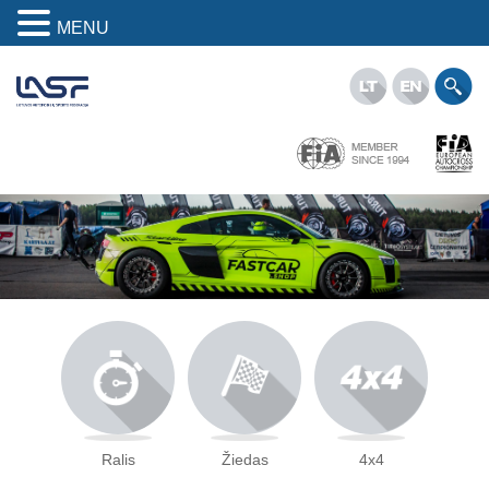
MENU
Ralis
Žiedas
4x4